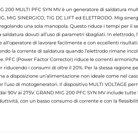
200 MULTI PFC SYN MV è un generatore di saldatura multip
IG, MIG SINERGICO, TIG DC LIFT ed ELETTRODO. Mig sinergico 
regolando una sola manopola. Questo riduce i tempi per il s
la saldatura dovuti all’uso di parametri sbagliati. In elettrodo
all’operatore di lavorare facilmente e con eccellenti risultati.
ndo la corrente di saldatura quando l’elettrodo rimane incol
ile. PFC (Power Factor Corrector) riduce le correnti armonic
er riducendo i consumi di oltre il 20%. Per la stessa ragione 
ha a disposizione un’alimentazione non ideale come nel caso d
per l’uso di motogeneratori. Il dispositivo MULTI VOLTAGE pe
ai 90V ai 275V. GRAND MIG 200 PFC SYN MV include tutte le 
duttività, con un basso consumo di corrente e con la flessibil