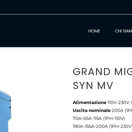
HOME
CHI SIA
GRAND MIG
SYN MV
Alimentazione
110V-230V, 
Uscita nominale
200A (1P
70A-65A-115A (1PH-110V)
190A-155A-200A (1PH-230V)