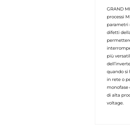
GRAND MIG 
processi M
parametri 
difetti del
permettere 
interrompe
più versat
dell’invert
quando si 
in rete o 
monofase d
di alta pro
voltage.