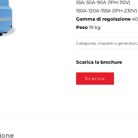
55A-50A-90A (1PH-110V)
150A-120A-155A (1PH-230V)
Gamma di regolazione
40
Peso
19 kg
Categories:
Impianti e generatori
Scarica la brochure
Scarica
zione