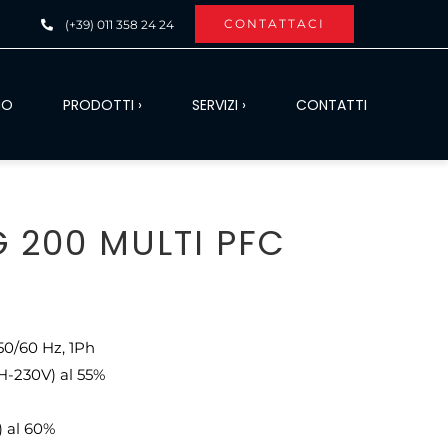
CONTATTACI
(+39) 011 358 24 24
MO
PRODOTTI ›
SERVIZI ›
CONTATTI
 200 MULTI PFC
50/60 Hz, 1Ph
H-230V) al 55%
 al 60%