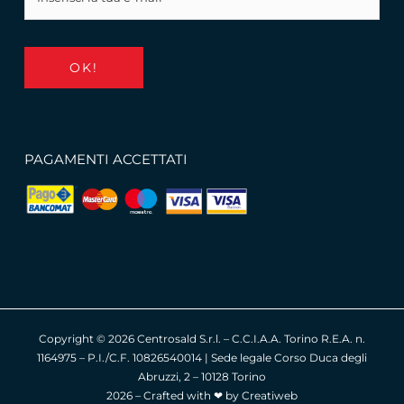
OK!
PAGAMENTI ACCETTATI
Copyright ©
2026 Centrosald S.r.l. – C.C.I.A.A. Torino R.E.A. n.
1164975 – P.I./C.F. 10826540014 | Sede legale Corso Duca degli
Abruzzi, 2 – 10128 Torino
2026 – Crafted with ❤︎ by
Creatiweb