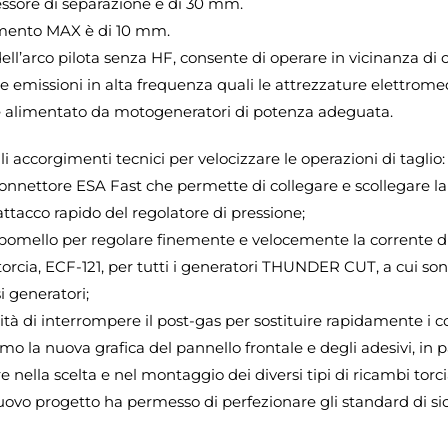
ssore di separazione è di 30 mm.
mento MAX è di 10 mm.
dell’arco pilota senza HF, consente di operare in vicinanza 
lle emissioni in alta frequenza quali le attrezzature elettromed
 alimentato da motogeneratori di potenza adeguata.
li accorgimenti tecnici per velocizzare le operazioni di taglio:
connettore ESA Fast che permette di collegare e scollegare la 
o attacco rapido del regolatore di pressione;
 pomello per regolare finemente e velocemente la corrente di 
torcia, ECF-121, per tutti i generatori THUNDER CUT, a cui sono
si generatori;
ilità di interrompere il post-gas per sostituire rapidamente i c
mo la nuova grafica del pannello frontale e degli adesivi, in 
ore nella scelta e nel montaggio dei diversi tipi di ricambi torcia
 nuovo progetto ha permesso di perfezionare gli standard di si