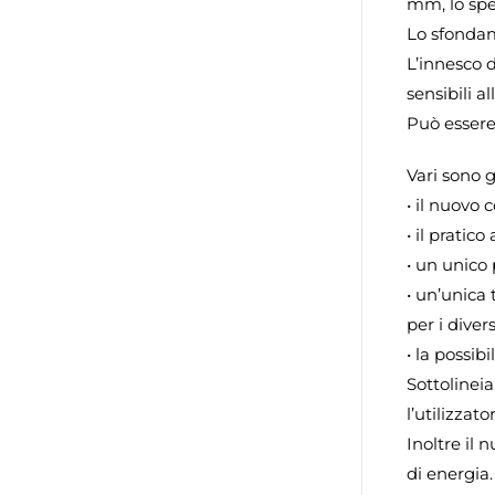
mm, lo spe
Lo sfonda
L’innesco 
sensibili a
Può essere
Vari sono g
• il nuovo 
• il pratic
• un unico
• un’unica 
per i diver
• la possib
Sottolineia
l’utilizzat
Inoltre il
di energia.