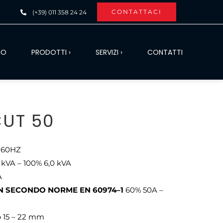
CONTATTACI
(+39) 011 358 24 24
MO
PRODOTTI ›
SERVIZI ›
CONTATTI
UT 50
-60HZ
 kVA – 100% 6,0 kVA
A
0 MIN SECONDO NORME EN 60974–1
60% 50A –
o
15 – 22 mm