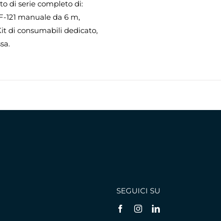
to di serie completo di:
CF-121 manuale da 6 m,
Kit di consumabili dedicato,
sa.
SEGUICI SU