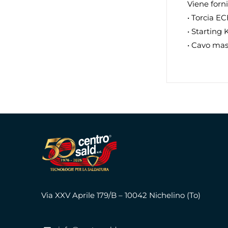
Viene forni
• Torcia E
• Starting 
• Cavo mas
Via XXV Aprile 179/B – 10042 Nichelino (To)