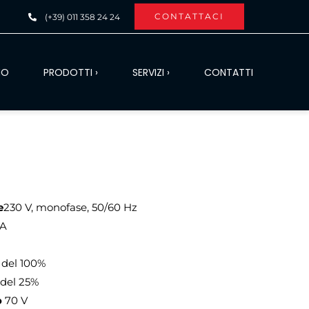
CONTATTACI
(+39) 011 358 24 24
MO
PRODOTTI ›
SERVIZI ›
CONTATTI
e
230 V, monofase, 50/60 Hz
 A
o del 100%
 del 25%
o
70 V