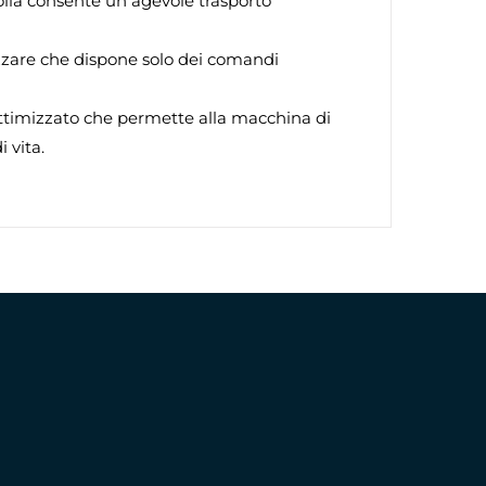
acolla consente un agevole trasporto
lizzare che dispone solo dei comandi
ttimizzato che permette alla macchina di
 vita.