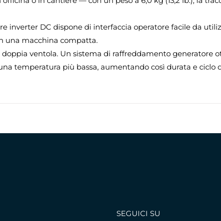
n officina o in cantiere — con un peso a 6,0 kg (13,2 lb.), la tr
re inverter DC dispone di interfaccia operatore facile da uti
in una macchina compatta.
 doppia ventola. Un sistema di raffreddamento generatore o
 una temperatura più bassa, aumentando così durata e ciclo di
SEGUICI SU