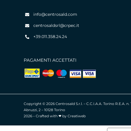
info@centrosald.com
centrosaldsrl@crpec.it
+39.011.358.24.24
PAGAMENTI ACCETTATI
Copyright ©
2026 Centrosald S.r.l. – C.C.I.A.A. Torino R.E.A. n
Abruzzi, 2 – 10128 Torino
2026 – Crafted with ❤︎ by
Creatiweb