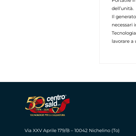
Portatile i
dell’unità.
Il generato
necessari 
Tecnologia
lavorare a
Via XXV Aprile 179/B – 10042 Nichelino (To)