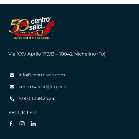
Via XXV Aprile 179/B – 10042 Nichelino (To)
info@centrosald.com
centrosaldsrl@crpec.it
+39.011.358.24.24
SEGUICI SU