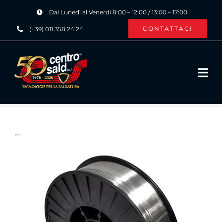
Salta
Dal Lunedì al Venerdì 8:00 – 12:00 / 13:00 – 17:00
al
CONTATTACI
(+39) 011 358 24 24
contenuto
Tog
Navi
HOME
CHI SIAMO
PRODOTTI ›
SERVIZI ›