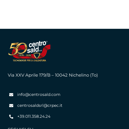
Via XXV Aprile 179/B – 10042 Nichelino (To)
info@centrosald.com
centrosaldsrl@crpec.it
+39.011.358.24.24