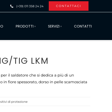
CONTATTACI
(+39) 011 358 24 24
MO
PRODOTTI ›
SERVIZI ›
CONTATTI
G/TIG LKM
er il saldatore che si dedica a più di un
o in fiore spessorato, dorso in pelle scamosciata
sitivi di protezione