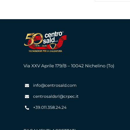
Via XXV Aprile 179/B – 10042 Nichelino (To)
info@centrosald.com
centrosaldsrl@crpec.it
+39.011.358.24.24