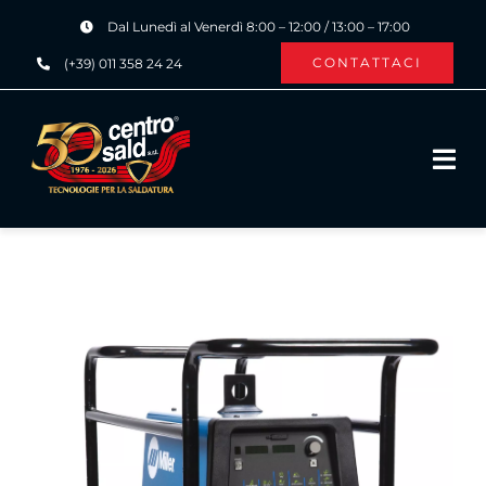
Salta
Dal Lunedì al Venerdì 8:00 – 12:00 / 13:00 – 17:00
al
CONTATTACI
(+39) 011 358 24 24
contenuto
Tog
Navi
HOME
CHI SIAMO
PRODOTTI ›
SERVIZI ›