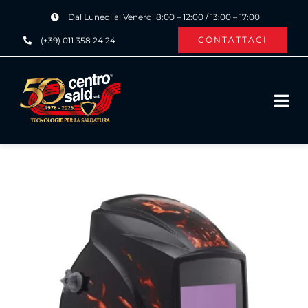
Salta
Dal Lunedì al Venerdì 8:00 – 12:00 / 13:00 – 17:00
al
CONTATTACI
(+39) 011 358 24 24
contenuto
Tog
Navi
HOME
CHI SIAMO
PRODOTTI ›
SERVIZI ›