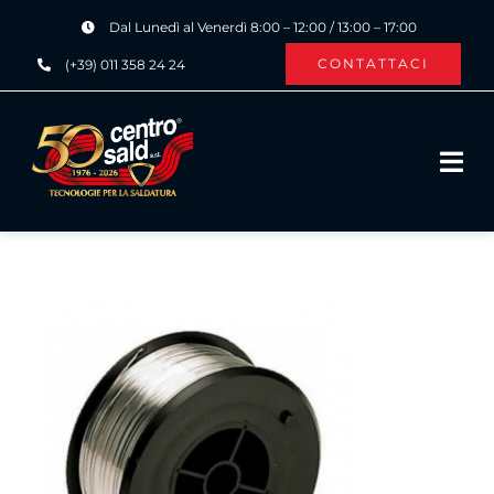
Salta
Dal Lunedì al Venerdì 8:00 – 12:00 / 13:00 – 17:00
al
CONTATTACI
(+39) 011 358 24 24
contenuto
Tog
Navi
HOME
CHI SIAMO
PRODOTTI ›
SERVIZI ›