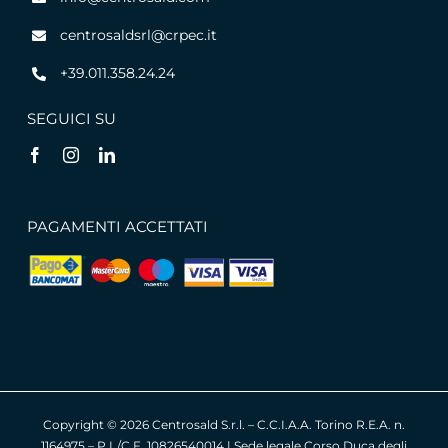
centrosaldsrl@crpec.it
+39.011.358.24.24
SEGUICI SU
PAGAMENTI ACCETTATI
Copyright ©
2026 Centrosald S.r.l. – C.C.I.A.A. Torino R.E.A. n.
1164975 – P.I./C.F. 10826540014 | Sede legale Corso Duca degli