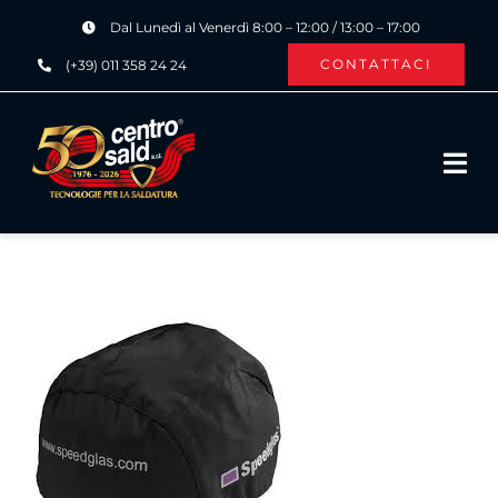
Salta
Dal Lunedì al Venerdì 8:00 – 12:00 / 13:00 – 17:00
al
CONTATTACI
(+39) 011 358 24 24
contenuto
Tog
Navi
HOME
CHI SIAMO
PRODOTTI ›
SERVIZI ›