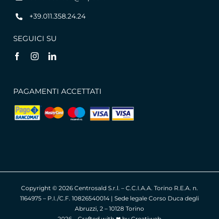
+39.011.358.24.24
SEGUICI SU
PAGAMENTI ACCETTATI
Copyright ©
2026 Centrosald S.r.l. – C.C.I.A.A. Torino R.E.A. n.
1164975 – P.I./C.F. 10826540014 | Sede legale Corso Duca degli
Abruzzi, 2 – 10128 Torino
2026 – Crafted with ❤︎ by
Creatiweb